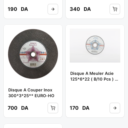
EURO-HO
190
DA
340
DA
Disque A Meuler Acie
125*6*22 ( B/10 Pcs ) **
EURO-HO
Disque A Couper Inox
300*3*25** EURO-HO
700
DA
170
DA