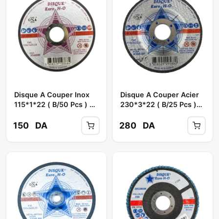
Disque A Couper Inox
Disque A Couper Acier
115*1*22 ( B/50 Pcs ) **
230*3*22 ( B/25 Pcs )
EURO-HO
** EURO-HO
150
DA
280
DA