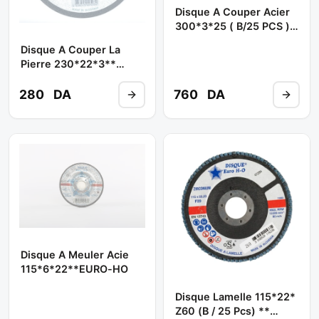
Disque A Couper Acier
300*3*25 ( B/25 PCS )
** EURO-HO
Disque A Couper La
Pierre 230*22*3**
EURO-HO
280
DA
760
DA
Disque A Meuler Acie
115*6*22**EURO-HO
Disque Lamelle 115*22*
Z60 (b / 25 Pcs) **