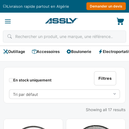
Passer
Livraison rapide partout en Algérie
Demander un devis
au
contenu
Outillage
Accessoires
Boulonerie
Electroportati
EURO-
HO
Filtres
En stock uniquement
Showing all 17 results