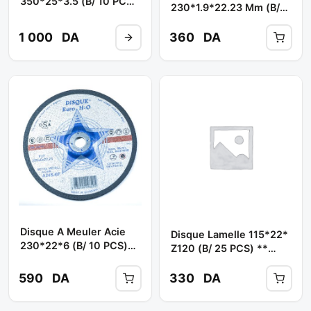
350*25*3.5 (B/ 10 PCS)
230*1.9*22.23 Mm (b/
** EURO-HO
25 Pcs) ** EURO-HO
1 000
DA
360
DA
Disque A Meuler Acie
Disque Lamelle 115*22*
230*22*6 (B/ 10 PCS)**
Z120 (B/ 25 PCS) **
EURO-HO
EURO
590
DA
330
DA