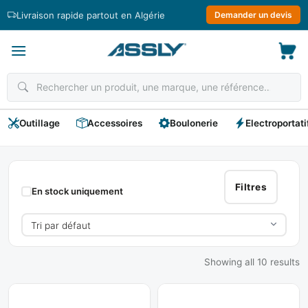
Passer
Livraison rapide partout en Algérie
Demander un devis
au
contenu
Outillage
Accessoires
Boulonerie
Electroportati
FACHE
Filtres
En stock uniquement
Showing all 10 results