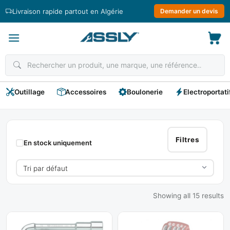
Passer
Livraison rapide partout en Algérie
Demander un devis
au
contenu
Outillage
Accessoires
Boulonerie
Electroportati
FACOM
Filtres
En stock uniquement
Showing all 15 results