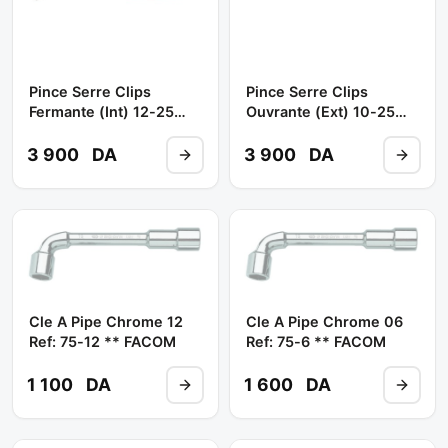
Pince Serre Clips
Pince Serre Clips
Fermante (int) 12-25
Ouvrante (ext) 10-25
Droit Ref: 179a.13 **
Droit Ref: 177a.13 **
FACOM
FACOM
3 900
DA
3 900
DA
Cle A Pipe Chrome 12
Cle A Pipe Chrome 06
Ref: 75-12 ** FACOM
Ref: 75-6 ** FACOM
1 100
DA
1 600
DA