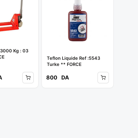
 3000 Kg : 03
CE
Teflon Liquide Ref :5543
Turke ** FORCE
A
800
DA