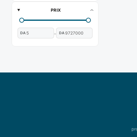
PRIX
DA
DA
–
pr