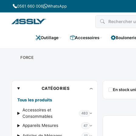
Passer
0561 660 006
WhatsApp
au
contenu
Outillage
Accessoires
Bouloneri
FORCE
FORCE
CATÉGORIES
En stock u
Tous les produits
Accessoires et
483
Consommables
Appareils Mesures
47
Articles de Ménages
17