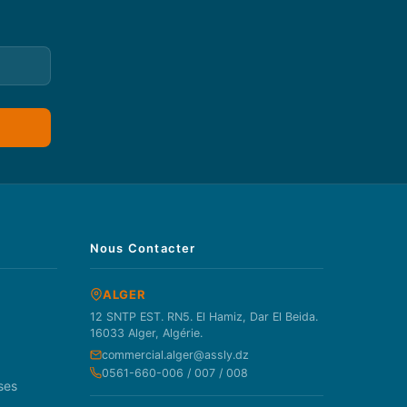
Nous Contacter
ALGER
12 SNTP EST. RN5. El Hamiz, Dar El Beida.
16033 Alger, Algérie.
commercial.alger@assly.dz
0561-660-006 / 007 / 008
ses