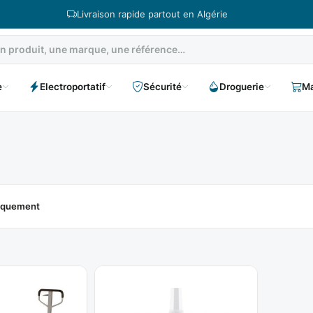
Livraison rapide partout en Algérie
e
Electroportatif
Sécurité
Droguerie
Ma
niquement