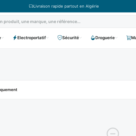
Livraison rapide partout en Algérie
e
Electroportatif
Sécurité
Droguerie
Ma
niquement