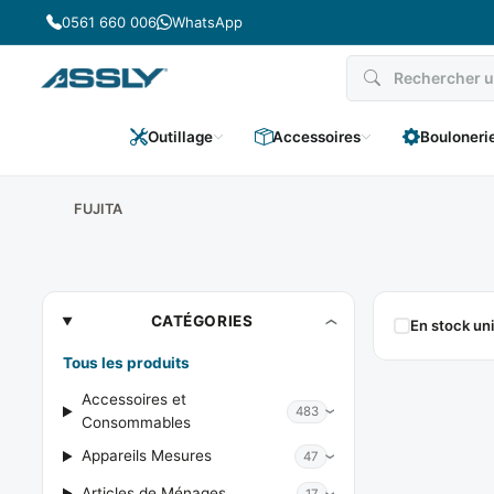
Passer
0561 660 006
WhatsApp
au
contenu
Outillage
Accessoires
Bouloneri
FUJITA
FUJITA
CATÉGORIES
En stock u
Tous les produits
Accessoires et
483
Consommables
Appareils Mesures
47
Articles de Ménages
17