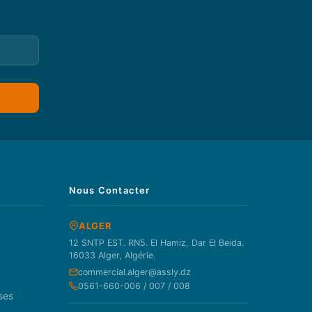
Nous Contacter
ALGER
12 SNTP EST. RN5. El Hamiz, Dar El Beida.
16033 Alger, Algérie.
commercial.alger@assly.dz
0561-660-006 / 007 / 008
ses