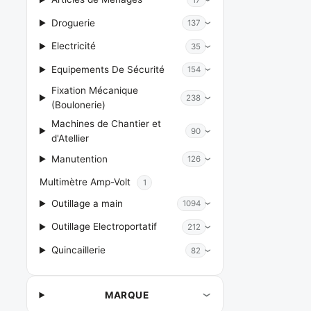
Droguerie
137
Electricité
35
Equipements De Sécurité
154
Fixation Mécanique
238
(Boulonerie)
Machines de Chantier et
90
d'Atellier
Manutention
126
Multimètre Amp-Volt
1
Outillage a main
1094
Outillage Electroportatif
212
Quincaillerie
82
MARQUE