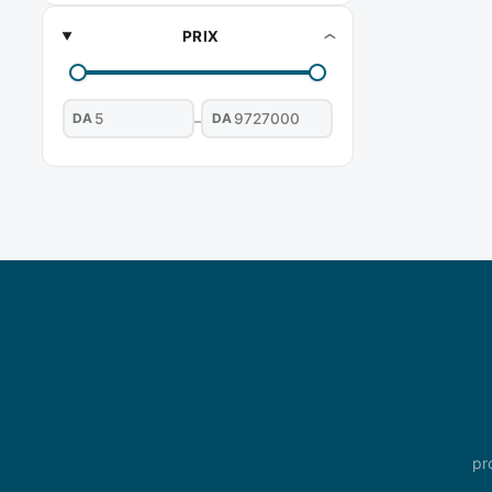
PRIX
DA
DA
–
pr