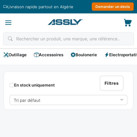
Passer
Livraison rapide partout en Algérie
Demander un devis
au
contenu
Outillage
Accessoires
Boulonerie
Electroportati
GYS
Filtres
En stock uniquement