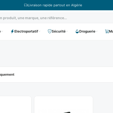
Livraison rapide partout en Algérie
e
Electroportatif
Sécurité
Droguerie
Ma
niquement