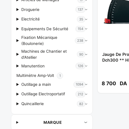
Droguerie
137
Electricité
35
Equipements De Sécurité
154
Fixation Mécanique
238
(Boulonerie)
Machines de Chantier et
Jauge De Pr
90
d'Atellier
Dch300 ** HI
Manutention
126
Multimètre Amp-Volt
1
8 700
DA
Outillage a main
1094
Outillage Electroportatif
212
Quincaillerie
82
MARQUE