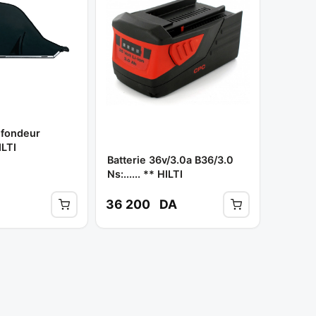
ofondeur
LTI
Batterie 36v/3.0a B36/3.0
Ns:...... ** HILTI
36 200
DA