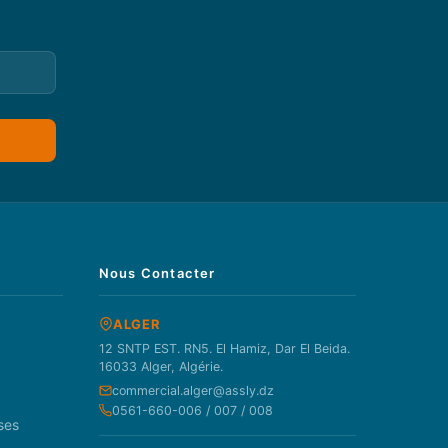
Nous Contacter
ALGER
12 SNTP EST. RN5. El Hamiz, Dar El Beida.
16033 Alger, Algérie.
commercial.alger@assly.dz
0561-660-006 / 007 / 008
ses