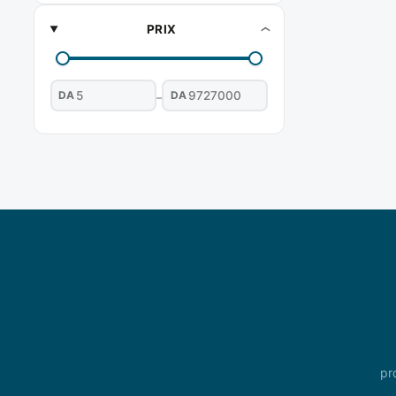
PRIX
DA
DA
–
pr