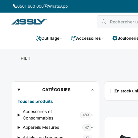
Passer
0561 660 006
WhatsApp
au
contenu
Outillage
Accessoires
Bouloneri
HILTI
HILTI
CATÉGORIES
En stock u
Tous les produits
Accessoires et
483
Consommables
Appareils Mesures
47
Articles de Ménages
17