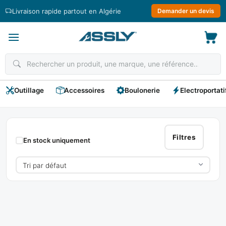
Passer
Livraison rapide partout en Algérie
Demander un devis
au
contenu
Outillage
Accessoires
Boulonerie
Electroportati
HYUNDAI
Filtres
En stock uniquement