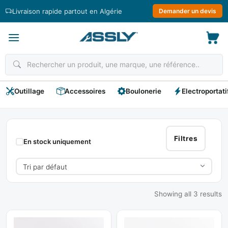
Passer
Livraison rapide partout en Algérie
Demander un devis
au
contenu
Outillage
Accessoires
Boulonerie
Electroportati
INTEGRAL
Filtres
En stock uniquement
Showing all 3 results