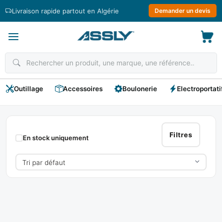
Passer
Livraison rapide partout en Algérie
Demander un devis
au
contenu
Outillage
Accessoires
Boulonerie
Electroportati
KOOP
Filtres
En stock uniquement