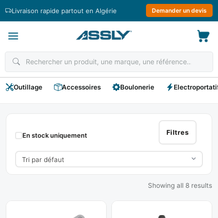
Passer
Livraison rapide partout en Algérie
Demander un devis
au
contenu
Outillage
Accessoires
Boulonerie
Electroportati
LICOTA
Filtres
En stock uniquement
Showing all 8 results