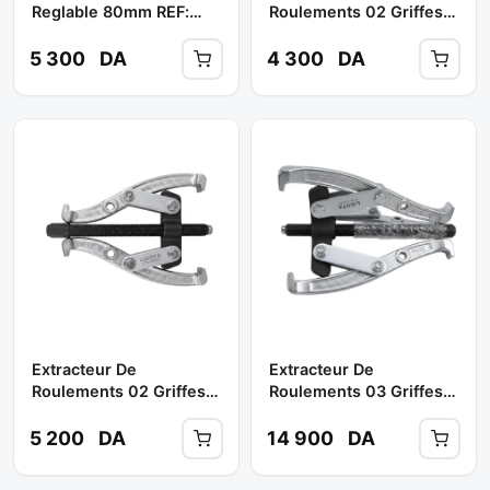
Reglable 80mm REF:
Roulements 02 Griffes
ATB-1017A ** LICOTA
5" Réf: ATB-1003C **
LICOTA
5 300
DA
4 300
DA
Extracteur De
Extracteur De
Roulements 02 Griffes
Roulements 03 Griffes
6" Réf: ATB-1003D **
8"- 200 Réf: ATB-1004E
LICOTA
** LICOTA
5 200
DA
14 900
DA