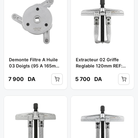
Demonte Filtre A Huile
Extracteur 02 Griffe
03 Doigts (95 A 165mm)
Reglable 120mm REF:
Réf: ATA-0402 **
ATB-1017B ** LICOTA
LICOTA
7 900
DA
5 700
DA