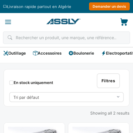
Passer
Livraison rapide partout en Algérie
Demander un devis
au
contenu
Outillage
Accessoires
Boulonerie
Electroportati
LIFETRA
Filtres
En stock uniquement
Showing all 2 results