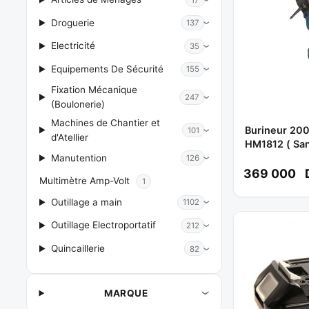
Droguerie
137
Electricité
35
Equipements De Sécurité
155
Fixation Mécanique
247
(Boulonerie)
Machines de Chantier et
Burineur 2000W 31 KG Réf:
101
d'Atellier
HM1812 ( San
MAKITA
Manutention
126
369 000
Multimètre Amp-Volt
1
Outillage a main
1102
Outillage Electroportatif
212
Quincaillerie
82
MARQUE