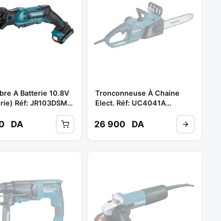
bre A Batterie 10.8V
Tronconneuse À Chaine
erie) Réf: JR103DSMJ
Elect. Réf: UC4041A
ITA
/40cm/1800W ** MAKITA
00
DA
26 900
DA