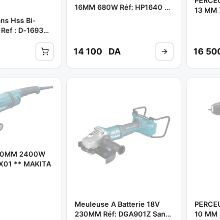
PERCE
16MM 680W Réf: HP1640 **
13 MM 
MAKITA
MAKIT
ns Hss Bi-
 Ref : D-16938
14 100
DA
16 50
30MM 2400W
X01 ** MAKITA
Meuleuse A Batterie 18V
PERCE
230MM Réf: DGA901Z Sans
10 MM 