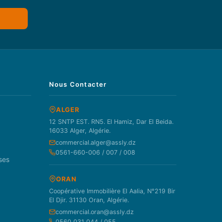
Nous Contacter
ALGER
12 SNTP EST. RN5. El Hamiz, Dar El Beida.
16033 Alger, Algérie.
commercial.alger@assly.dz
0561-660-006 / 007 / 008
ses
ORAN
Coopérative Immobilière El Aalia, N°219 Bir
El Djir. 31130 Oran, Algérie.
commercial.oran@assly.dz
0560 031 044 / 055