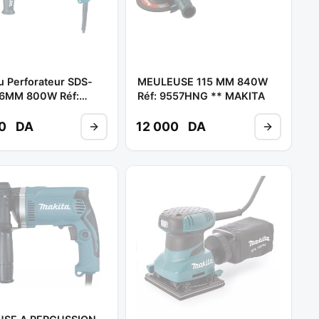
u Perforateur SDS-
MEULEUSE 115 MM 840W
6MM 800W Réf:
Réf: 9557HNG ** MAKITA
 ** MAKITA
00
DA
12 000
DA