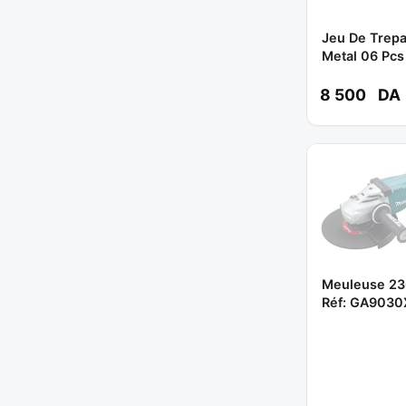
Jeu De Trepa
Metal 06 Pcs
** MAKITA
8 500
DA
Meuleuse 2
Réf: GA9030