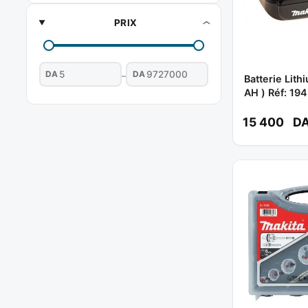
PRIX
DA
DA
–
Batterie Lithi
AH ) Réf: 19
MAKITA
15 400
D