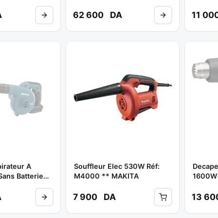
Batterie ** MAKITA
MAKIT
A
62 600
DA
11 00
irateur A
Souffleur Elec 530W Réf:
Decape
Sans Batterie
M4000 ** MAKITA
1600W 
Z ** MAKITA
HG503
A
7 900
DA
13 6