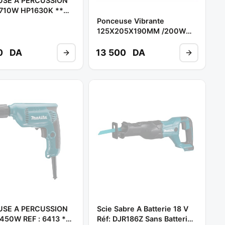
USE A PERCUSSION
710W HP1630K **
A
Ponceuse Vibrante
125X205X190MM /200W
Réf: BO4556 ** MAKITA
0
DA
13 500
DA
USE A PERCUSSION
Scie Sabre A Batterie 18 V
450W REF : 6413 **
Réf: DJR186Z Sans Batterie