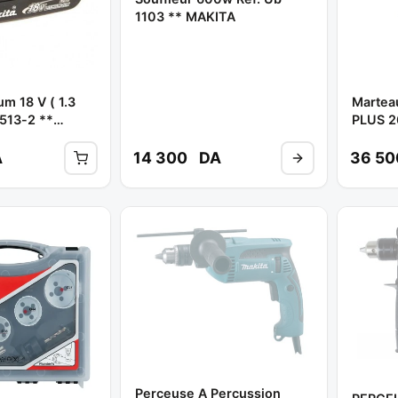
1103 ** MAKITA
um 18 V ( 1.3
Martea
4513-2 **
PLUS 2
HR2630
A
14 300
DA
36 5
Perceuse A Percussion