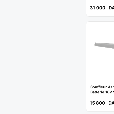
31 900
D
Souffleur Asp
Batterie 18V 
Réf: DUB182
15 800
D