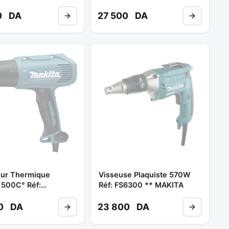
A
** MAKITA
0
DA
27 500
DA
ur Thermique
Visseuse Plaquiste 570W
500C° Réf:
Réf: FS6300 ** MAKITA
0K ** MAKITA
00
DA
23 800
DA