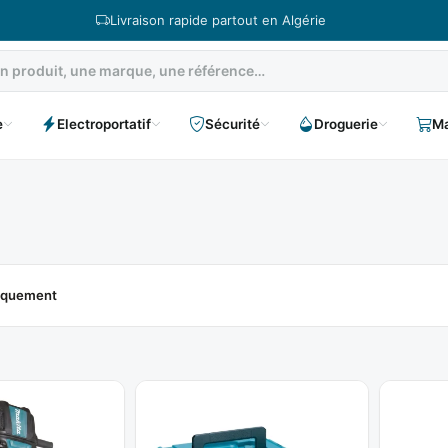
Livraison rapide partout en Algérie
e
Electroportatif
Sécurité
Droguerie
Ma
niquement