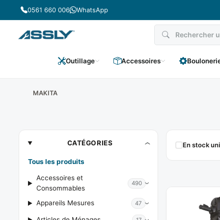
Passer
0561 660 006
WhatsApp
au
contenu
Outillage
Accessoires
Bouloneri
MAKITA
MAKITA
CATÉGORIES
En stock u
Tous les produits
Accessoires et
490
Consommables
Appareils Mesures
47
Articles de Ménages
17