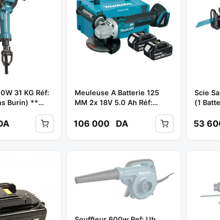
Meuleuse A Batterie 125
Scie Sa
s Burin) **
MM 2x 18V 5.0 Ah Réf:
(1 Batt
DGA506RTJ ** MAKITA
** MAK
DA
106 000
DA
53 6
Souffleur 600w Ref: Ub