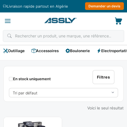
Passer
Livraison rapide partout en Algérie
Demander un devis
au
contenu
Outillage
Accessoires
Boulonerie
Electroportati
MICHELIN
Filtres
En stock uniquement
Voici le seul résultat