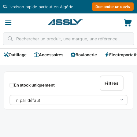
Passer
Livraison rapide partout en Algérie
Demander un devis
au
contenu
Outillage
Accessoires
Boulonerie
Electroportati
NL
Filtres
En stock uniquement