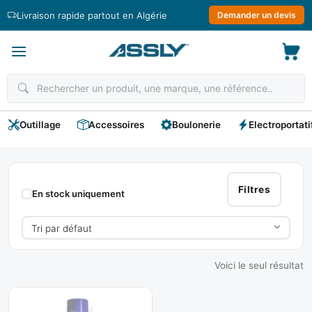
Passer
Livraison rapide partout en Algérie
Demander un devis
au
contenu
Outillage
Accessoires
Boulonerie
Electroportati
PRO
LOC
Filtres
En stock uniquement
Voici le seul résultat