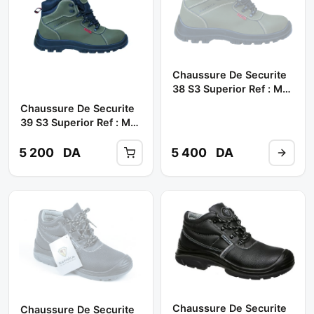
Chaussure De Securite
38 S3 Superior Ref : M-
8376 (haute) **
Chaussure De Securite
SAFRICA
39 S3 Superior Ref : M-
8376 (haute) **
SAFRICA
5 200
DA
5 400
DA
Chaussure De Securite
Chaussure De Securite