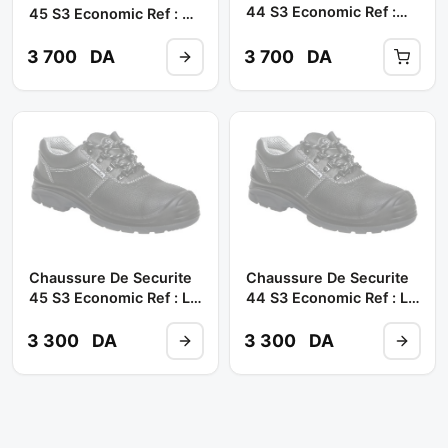
44 S3 Economic Ref :
45 S3 Economic Ref : M-
M-8004 / E-10218
8004 / E-10218 (haute)
(haute) ** SAFRICA
** SAFRICA
3 700
DA
3 700
DA
Chaussure De Securite
Chaussure De Securite
45 S3 Economic Ref : L-
44 S3 Economic Ref : L-
7141 / E-10217 (basse)
7141 / E-10217 (basse)
** SAFRICA
** SAFRICA
3 300
DA
3 300
DA