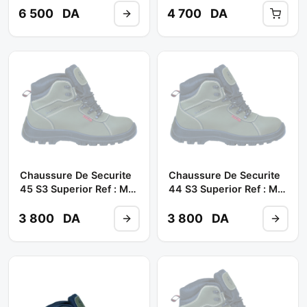
SAFRICA
6 500
DA
4 700
DA
Chaussure De Securite
Chaussure De Securite
45 S3 Superior Ref : M-
44 S3 Superior Ref : M-
8376 (haute) **
8376 (haute) **
SAFRICA
SAFRICA
3 800
DA
3 800
DA