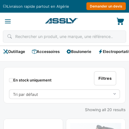
Passer
Livraison rapide partout en Algérie
Demander un devis
au
contenu
Outillage
Accessoires
Boulonerie
Electroportati
SAFRICA
Filtres
En stock uniquement
Showing all 20 results