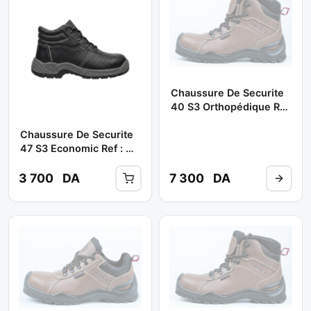
Chaussure De Securite
40 S3 Orthopédique Ref
: S-10222 (haute) **
Chaussure De Securite
SAFRICA
47 S3 Economic Ref : M-
8004 / E-10218 (haute)
** SAFRICA
3 700
DA
7 300
DA