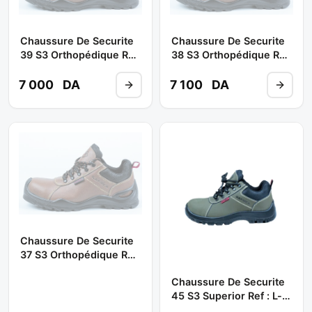
Chaussure De Securite
Chaussure De Securite
39 S3 Orthopédique Ref
38 S3 Orthopédique Ref
: S-10221 (basse) **
: S-10221 (basse) **
SAFRICA
SAFRICA
7 000
DA
7 100
DA
Chaussure De Securite
37 S3 Orthopédique Ref
: S-10221 (basse) **
Chaussure De Securite
SAFRICA
45 S3 Superior Ref : L-
7293 (basse) **