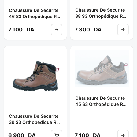
Chaussure De Securite
Chaussure De Securite
38 S3 Orthopédique Ref
46 S3 Orthopédique Ref
: S-10222 (haute) **
: S-10221 (basse) **
SAFRICA
SAFRICA
7 100
DA
7 300
DA
Chaussure De Securite
45 S3 Orthopédique Ref
: S-10221 (basse) **
Chaussure De Securite
SAFRICA
39 S3 Orthopédique Ref
: S-10222 (haute) **
SAFRICA
6 900
DA
7 100
DA