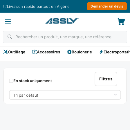
Passer
Livraison rapide partout en Algérie
Demander un devis
au
contenu
Outillage
Accessoires
Boulonerie
Electroportati
SAM
Filtres
En stock uniquement