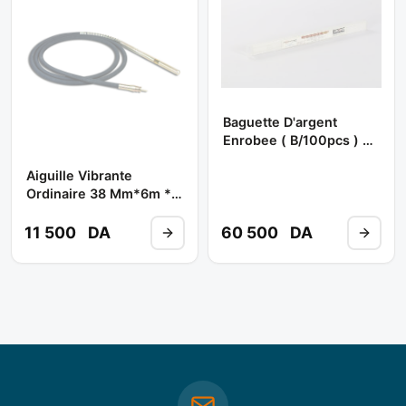
Baguette D'argent
Enrobee ( B/100pcs ) **
SKORPIO
Aiguille Vibrante
Ordinaire 38 Mm*6m **
SCORPIO/CONCRETE
11 500
DA
60 500
DA