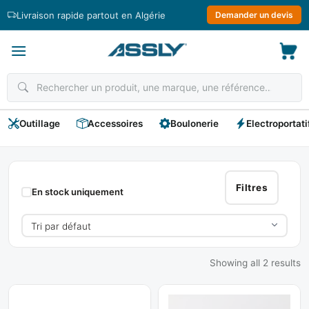
Passer
Livraison rapide partout en Algérie
Demander un devis
au
contenu
Outillage
Accessoires
Boulonerie
Electroportati
SKORPIO
Filtres
En stock uniquement
Showing all 2 results