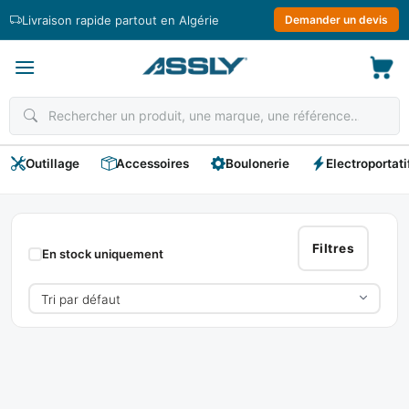
Passer
Livraison rapide partout en Algérie
Demander un devis
au
contenu
Outillage
Accessoires
Boulonerie
Electroportati
SNIC
Filtres
En stock uniquement