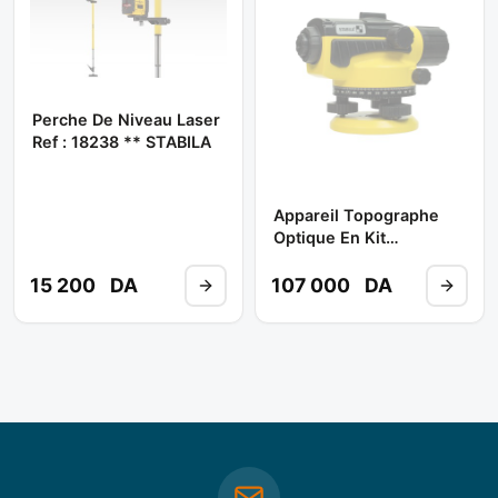
Perche De Niveau Laser
Ref : 18238 ** STABILA
Appareil Topographe
Optique En Kit
Ols26(appareil)+bst-
S(trépied)+tnl(regle
15 200
DA
107 000
DA
De Mire) ** STABILA