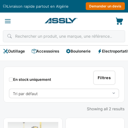
Passer
Livraison rapide partout en Algérie
Demander un devis
au
contenu
Outillage
Accessoires
Boulonerie
Electroportati
STABILA
Filtres
En stock uniquement
Showing all 2 results