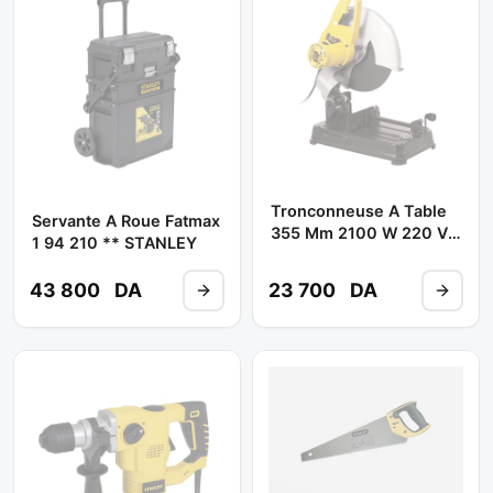
Tronconneuse A Table
Servante A Roue Fatmax
355 Mm 2100 W 220 V
1 94 210 ** STANLEY
Ref: STSC2135 **
STANLEY
43 800
DA
23 700
DA