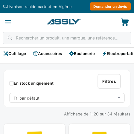
Passer
Livraison rapide partout en Algérie
Demander un devis
au
contenu
Outillage
Accessoires
Boulonerie
Electroportati
STANLEY
Filtres
En stock uniquement
Affichage de 1–20 sur 34 résultats