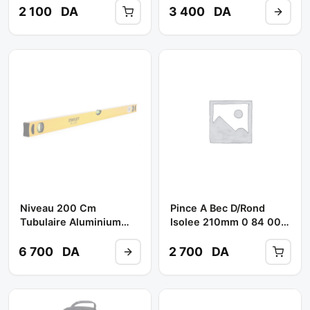
2 100
DA
3 400
DA
Niveau 200 Cm
Pince A Bec D/rond
Tubulaire Aluminium
Isolee 210mm 0 84 007
STHT1-43109 **
** STANLEY
STANLEY
6 700
DA
2 700
DA