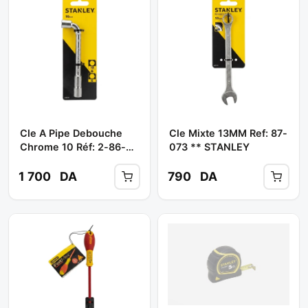
Cle A Pipe Debouche
Cle Mixte 13MM Ref: 87-
Chrome 10 Réf: 2-86-
073 ** STANLEY
687 ** STANLEY
1 700
DA
790
DA