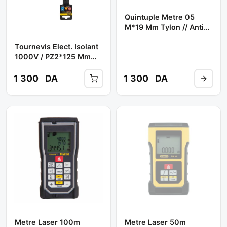
Quintuple Metre 05
M*19 Mm Tylon // Anti-
Choc 0 30 697 **
Tournevis Elect. Isolant
STANLEY
1000V / PZ2*125 Mm
Réf: 0 65 419 **
STANLEY
1 300
DA
1 300
DA
Metre Laser 100m
Metre Laser 50m