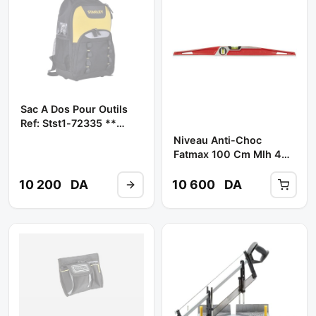
Sac A Dos Pour Outils
Ref: Stst1-72335 **
STANLEY
Niveau Anti-Choc
Fatmax 100 Cm Mlh 42
316 ** STANLEY
10 200
DA
10 600
DA