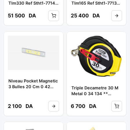
Tlm330 Ref Stht1-77140
Tlm165 Ref Stht1-77139
** STANLEY
** STANLEY
51 500
DA
25 400
DA
Niveau Pocket Magnetic
3 Bulles 20 Cm 0 42
Triple Decametre 30 M
465** STANLEY
Metal 0 34 134 **
STANLEY
2 100
DA
6 700
DA