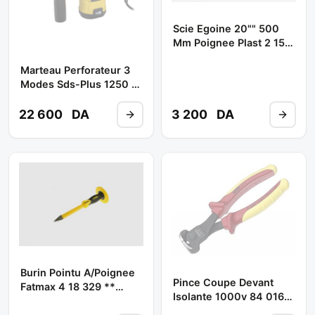
Scie Egoine 20"" 500
Mm Poignee Plast 2 15
288 ** STANLEY
Marteau Perforateur 3
Modes Sds-Plus 1250 W
32 MM 220 V Ref:
STHR323K ** STANLEY
22 600
DA
3 200
DA
Burin Pointu A/poignee
Pince Coupe Devant
Fatmax 4 18 329 **
Isolante 1000v 84 016
STANLEY
** STANLEY