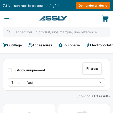
Passer
Livraison rapide partout en Algérie
Demander un devis
au
contenu
Outillage
Accessoires
Boulonerie
Electroportati
TIGRE
Filtres
En stock uniquement
Showing all 3 results