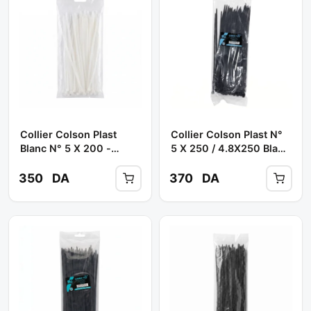
Collier Colson Plast
Collier Colson Plast N°
Blanc N° 5 X 200 -
5 X 250 / 4.8X250 Blanc
4.8X200 ** SHILI
** SHILI TOOLS
TOOLS
350
DA
370
DA