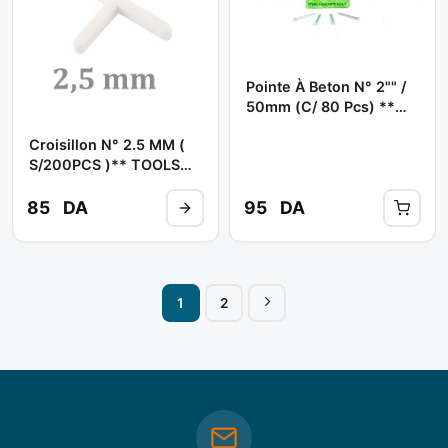
Pointe À Beton N° 2"" /
50mm (C/ 80 Pcs) **
TOOLS ABDO
Croisillon N° 2.5 MM (
S/200PCS )** TOOLS
ABDO
85
DA
95
DA
1
2