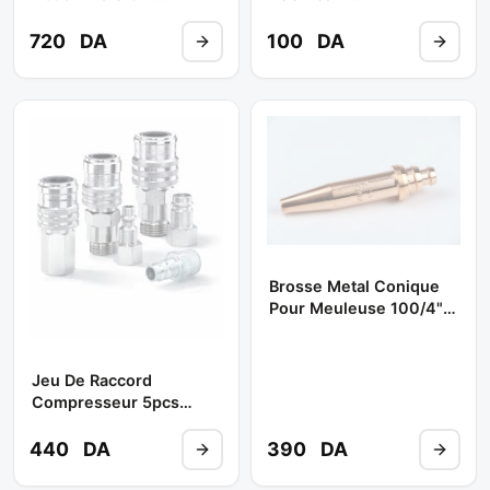
Noir/marron **
BOOCHNA/TOOLS ABDO
720
DA
100
DA
Brosse Metal Conique
Pour Meuleuse 100/4""
Noir ** ABDO
TOOLS/NEWSD/BOOCHNA
Jeu De Raccord
Compresseur 5pcs
Chrom ** SHILI TOOLS
440
DA
390
DA