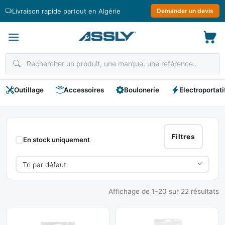
Passer
Livraison rapide partout en Algérie
Demander un devis
au
contenu
Outillage
Accessoires
Boulonerie
Electroportati
TOOLS
ABDO
Filtres
En stock uniquement
Affichage de 1–20 sur 22 résultats