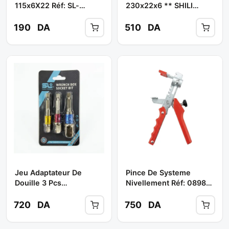
115x6X22 Réf: SL-
230x22x6 ** SHILI
T0990 ( Boite De 25 Pcs
TOOLS
) ** SHILI TOOLS
190
DA
510
DA
Jeu Adaptateur De
Pince De Systeme
Douille 3 Pcs
Nivellement Réf: 08982
(1/4".3/8".1/2") ** SHILI
** ABDO TOOLS
TOOLS
720
DA
750
DA