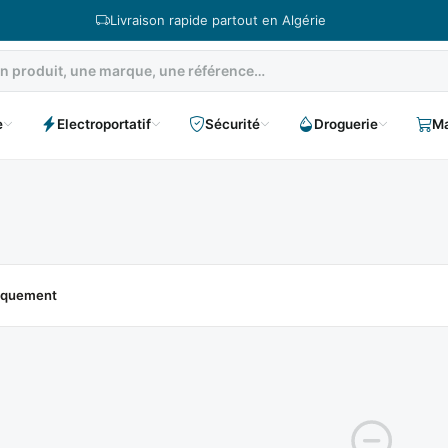
Livraison rapide partout en Algérie
e
Electroportatif
Sécurité
Droguerie
Ma
niquement