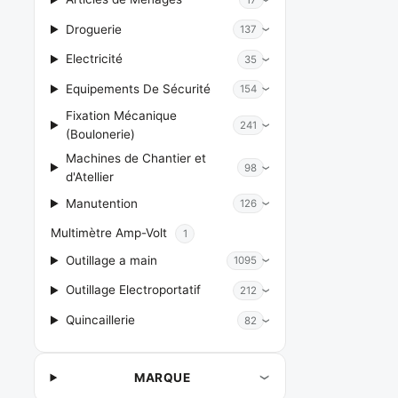
Droguerie
137
Electricité
35
Equipements De Sécurité
154
Fixation Mécanique
241
(Boulonerie)
Machines de Chantier et
98
d'Atellier
Manutention
126
Multimètre Amp-Volt
1
Outillage a main
1095
Outillage Electroportatif
212
Quincaillerie
82
MARQUE