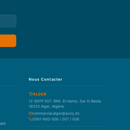
Nous Contacter
ALGER
12 SNTP EST. RN5. El Hamiz, Dar El Beida.
16033 Alger, Algérie.
commercial.alger@assly.dz
0561-660-006 / 007 / 008
ses