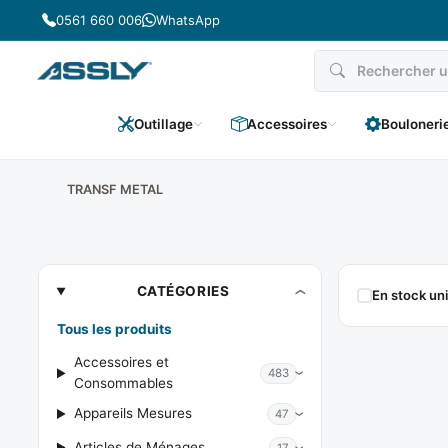
Passer
0561 660 006
WhatsApp
au
contenu
Outillage
Accessoires
Bouloneri
TRANSF METAL
TRANSF
CATÉGORIES
En stock u
METAL
Tous les produits
Accessoires et
483
Consommables
Appareils Mesures
47
Articles de Ménages
17