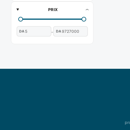
PRIX
DA
DA
–
pr