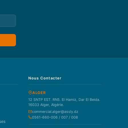
Nous Contacter
ALGER
12 SNTP EST. RN5. El Hamiz, Dar El Beida.
16033 Alger, Algérie.
commercial.alger@assly.dz
0561-660-006 / 007 / 008
ses