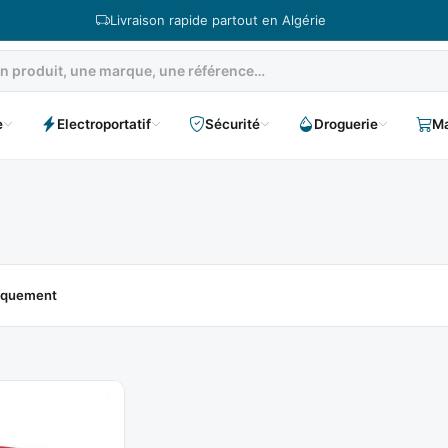
Livraison rapide partout en Algérie
e
Electroportatif
Sécurité
Droguerie
Ma
niquement