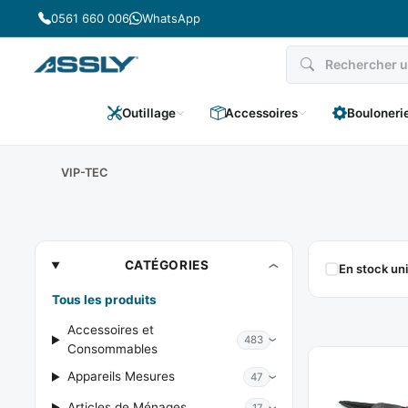
Passer
0561 660 006
WhatsApp
au
contenu
Outillage
Accessoires
Bouloneri
VIP-TEC
VIP-
CATÉGORIES
En stock u
TEC
Tous les produits
Accessoires et
483
Consommables
Appareils Mesures
47
Articles de Ménages
17