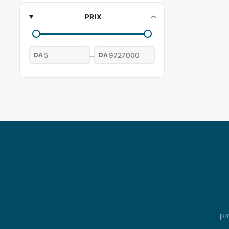
PRIX
DA
DA
–
pr