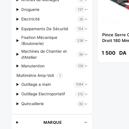
Droguerie
137
Electricité
35
Equipements De Sécurité
154
Pince Serre 
Fixation Mécanique
Droit 180 Mm
238
(Boulonerie)
VIP-TEC
Machines de Chantier et
1 500
DA
90
d'Atellier
Manutention
126
Multimètre Amp-Volt
1
Outillage a main
1094
Outillage Electroportatif
212
Quincaillerie
82
MARQUE