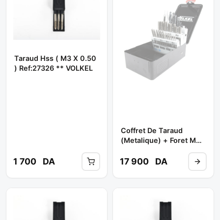
Taraud Hss ( M3 X 0.50
) Ref:27326 ** VOLKEL
Coffret De Taraud
(metalique) + Foret M3
A M12 // Pv23 **
VOLKEL
1 700
DA
17 900
DA