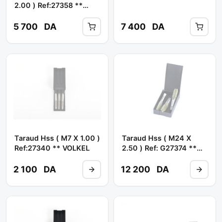
2.00 ) Ref:27358 **
VOLKEL
5 700
DA
7 400
DA
Taraud Hss ( M7 X 1.00 )
Taraud Hss ( M24 X
Ref:27340 ** VOLKEL
2.50 ) Ref: G27374 **
VOLKEL
2 100
DA
12 200
DA