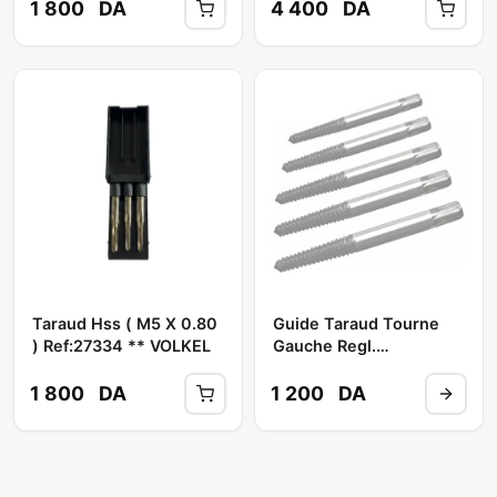
1 800
DA
4 400
DA
Taraud Hss ( M5 X 0.80
Guide Taraud Tourne
) Ref:27334 ** VOLKEL
Gauche Regl.
5/32""-1/2"" // M4-12 **
VOLKEL
1 800
DA
1 200
DA