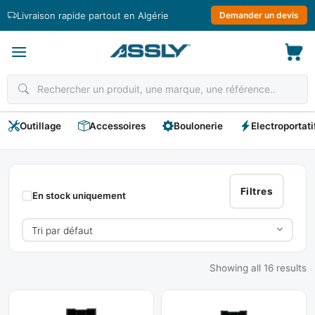
Passer
Livraison rapide partout en Algérie
Demander un devis
au
contenu
Outillage
Accessoires
Boulonerie
Electroportati
VOLKEL
Filtres
En stock uniquement
Showing all 16 results