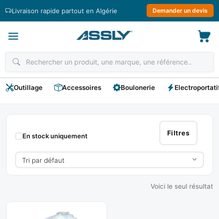
Passer
Livraison rapide partout en Algérie
Demander un devis
au
contenu
Outillage
Accessoires
Boulonerie
Electroportati
Disque
Divers
Filtres
En stock uniquement
Voici le seul résultat