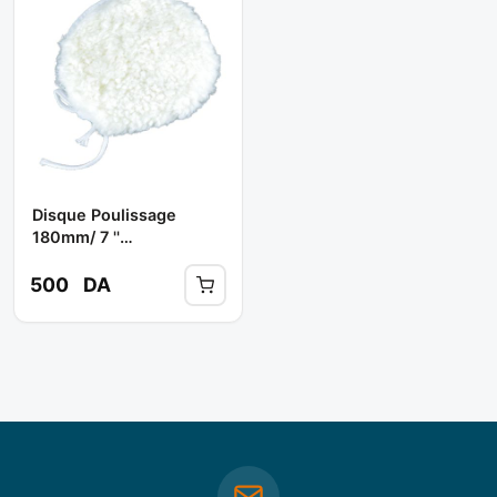
Disque Poulissage
180mm/ 7 ''
Ref:ctpdp0002 **
CROWN
500
DA