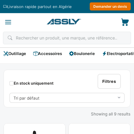
Passer
Livraison rapide partout en Algérie
Demander un devis
au
contenu
Outillage
Accessoires
Boulonerie
Electroportati
Foret
Acier
Filtres
En stock uniquement
Conique
Showing all 9 results