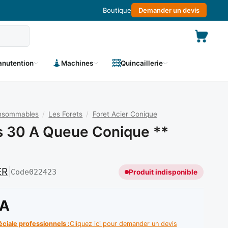
Boutique
Demander un devis
nutention
Machines
Quincaillerie
onsommables
/
Les Forets
/
Foret Acier Conique
s 30 A Queue Conique **
ER
|
Code
022423
Produit indisponible
A
éciale professionnels :
Cliquez ici pour demander un devis