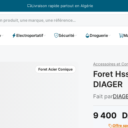
Livraison rapide partout en Algérie
e
Electroportatif
Sécurité
Droguerie
Ma
Accessoires et C
Foret Acier Conique
Foret Hs
DIAGER
Fait par
DIAG
9 400
D
Offre sp