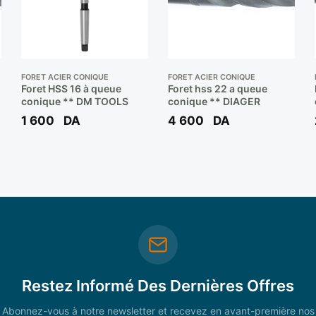
FORET ACIER CONIQUE
FORET ACIER CONIQUE
Foret HSS 16 à queue
Foret hss 22 a queue
conique ** DM TOOLS
conique ** DIAGER
1 600
DA
4 600
DA
Restez Informé Des Dernières Offres
Abonnez-vous à notre newsletter et recevez en avant-première nos