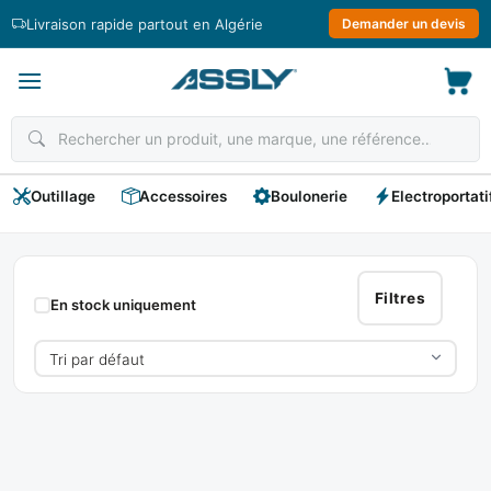
Passer
Livraison rapide partout en Algérie
Demander un devis
au
contenu
Outillage
Accessoires
Boulonerie
Electroportati
Manomètres
Filtres
En stock uniquement