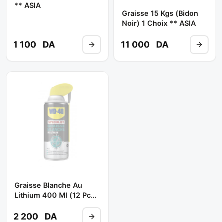
** ASIA
Graisse 15 Kgs (Bidon
Noir) 1 Choix ** ASIA
1 100
DA
11 000
DA
Graisse Blanche Au
Lithium 400 Ml (12 Pcs)
** WD 40
2 200
DA