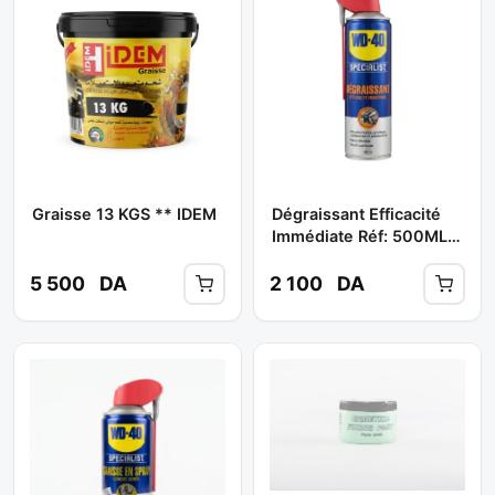
Graisse 13 KGS ** IDEM
Dégraissant Efficacité
Immédiate Réf: 500ML
** WD 40
5 500
DA
2 100
DA