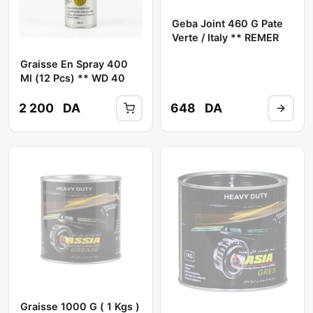
Geba Joint 460 G Pate
Verte / Italy ** REMER
Graisse En Spray 400
Ml (12 Pcs) ** WD 40
2 200
DA
648
DA
Graisse 1000 G ( 1 Kgs )