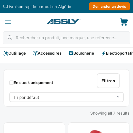
Passer
Livraison rapide partout en Algérie
Demander un devis
au
contenu
Outillage
Accessoires
Boulonerie
Electroportati
Graisse
Filtres
En stock uniquement
Showing all 7 results