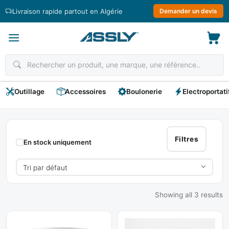
Passer
Livraison rapide partout en Algérie
Demander un devis
au
contenu
Outillage
Accessoires
Boulonerie
Electroportati
Flinkot
Filtres
En stock uniquement
Showing all 3 results