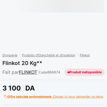
Droguerie
/
Produits d'Etanchéité et d'Isolation
/
Flinkot
Flinkot 20 Kg**
Fait par
FLINKOT
|
Code
004074
Produit indisponible
3 100
DA
Offre spéciale professionnels :
Cliquez ici pour demander un devis