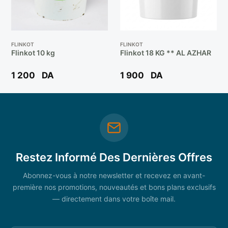
FLINKOT
FLINKOT
Flinkot 10 kg
Flinkot 18 KG ** AL AZHAR
1 200
DA
1 900
DA
Restez Informé Des Dernières Offres
Abonnez-vous à notre newsletter et recevez en avant-
première nos promotions, nouveautés et bons plans exclusifs
— directement dans votre boîte mail.