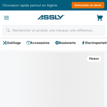
Passer
Livraison rapide partout en Algérie
Demander un devis
au
contenu
Outillage
Accessoires
Boulonerie
Electroportati
Flinkot