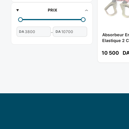
PRIX
DA
DA
–
Absorbeur En
Elastique 2 
Ref: 71425 
10 500
D