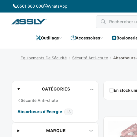
Passer
0561 660 006
WhatsApp
au
contenu
Outillage
Accessoires
Bouloneri
Equipements De Sécurité
/
Sécurité Anti-chute
/
Absorbeurs 
Absorbeurs
CATÉGORIES
En stock u
D'Energie
Sécurité Anti-chute
Absorbeurs d'Energie
18
MARQUE