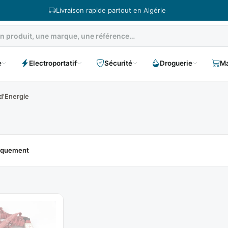
Livraison rapide partout en Algérie
e
Electroportatif
Sécurité
Droguerie
Ma
d'Energie
niquement