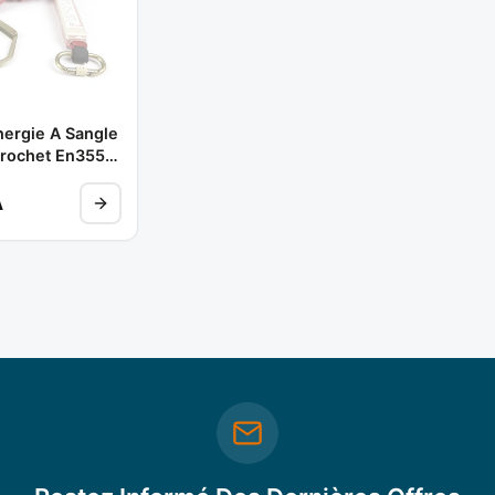
ergie A Sangle
Crochet En355
** TOP LOCK
A