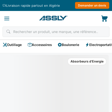
Passer
Livraison rapide partout en Algérie
Demander un devis
au
contenu
Outillage
Accessoires
Boulonerie
Electroportati
Absorbeurs d'Energie