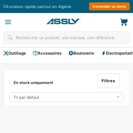
Passer
Livraison rapide partout en Algérie
Demander un devis
au
contenu
Outillage
Accessoires
Boulonerie
Electroportati
Mousqueton
Filtres
En stock uniquement