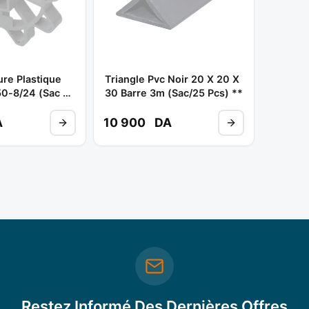
ure Plastique
Triangle Pvc Noir 20 X 20 X
50-8/24 (sac /
30 Barre 3m (sac/25 Pcs) **
: 3040 **
A
10 900
DA
Restez Informé Des Dernières Offres