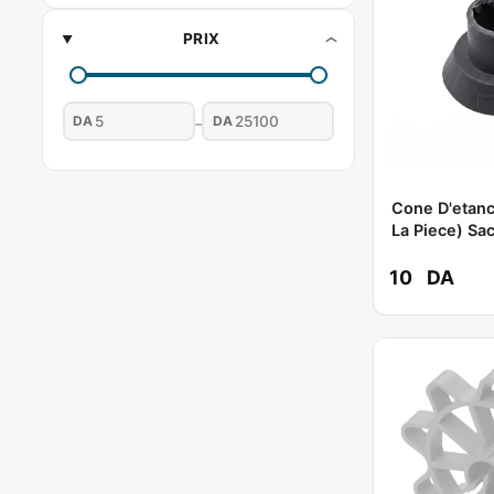
PRIX
DA
DA
–
Cone D'etanc
La Piece) Sa
10
DA