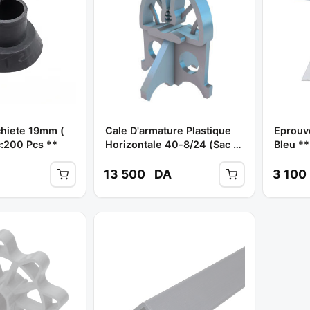
hiete 19mm (
Cale D'armature Plastique
Eprouv
c:200 Pcs **
Horizontale 40-8/24 (sac /
Bleu *
600pcs ) Ref: 3040 **
13 500
DA
3 100