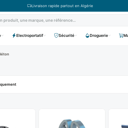
Livraison rapide partout en Algérie
e
Electroportatif
Sécurité
Droguerie
Ma
Béton
niquement