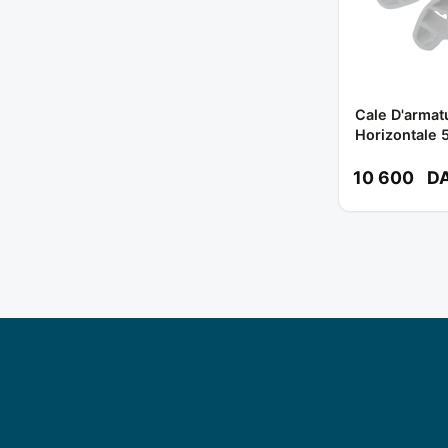
Cale D'armat
Horizontale 
500pcs ) Ref
10 600
D