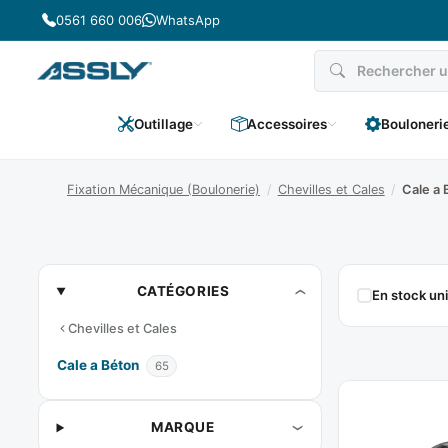
Passer
0561 660 006
WhatsApp
au
contenu
Outillage
Accessoires
Bouloneri
Fixation Mécanique (Boulonerie)
/
Chevilles et Cales
/
Cale a 
Cale
CATÉGORIES
En stock u
A
Chevilles et Cales
Béton
Cale a Béton
65
MARQUE