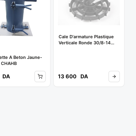
Cale D'armature Plastique
Verticale Ronde 30/8-14
(sac / 1000pcs ) Ref:**
ette A Beton Jaune-
* CHAHB
DA
13 600
DA