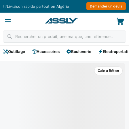
Passer
Livraison rapide partout en Algérie
Demander un devis
au
contenu
Outillage
Accessoires
Boulonerie
Electroportati
Cale a Béton