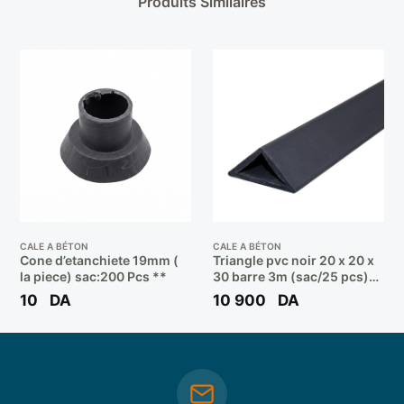
Produits Similaires
CALE A BÉTON
CALE A BÉTON
Cone d’etanchiete 19mm (
Triangle pvc noir 20 x 20 x
la piece) sac:200 Pcs **
30 barre 3m (sac/25 pcs)
**
10
DA
10 900
DA