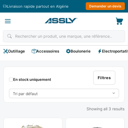
Passer
Livraison rapide partout en Algérie
Demander un devis
au
contenu
Outillage
Accessoires
Boulonerie
Electroportati
Fil
D'Attache
Filtres
En stock uniquement
Showing all 3 results