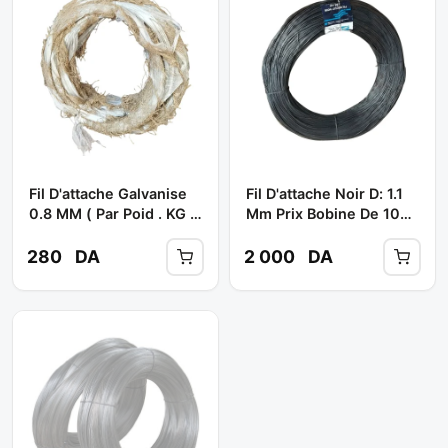
Fil D'attache Galvanise
Fil D'attache Noir D: 1.1
0.8 MM ( Par Poid . KG )
Mm Prix Bobine De 10
**
KG **
280
DA
2 000
DA