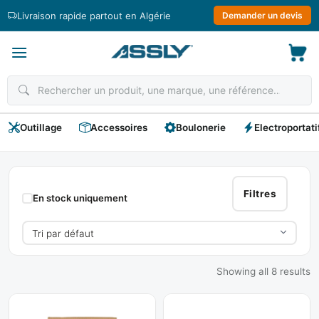
Passer
Livraison rapide partout en Algérie
Demander un devis
au
contenu
Outillage
Accessoires
Boulonerie
Electroportati
Pointe
Bois
Filtres
En stock uniquement
Showing all 8 results