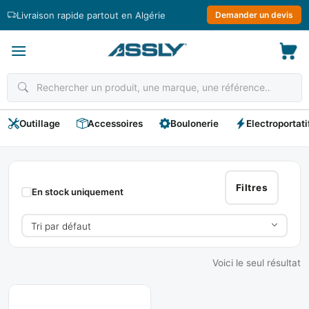
Passer
Livraison rapide partout en Algérie
Demander un devis
au
contenu
Outillage
Accessoires
Boulonerie
Electroportati
Tube
Ero
Filtres
En stock uniquement
Voici le seul résultat