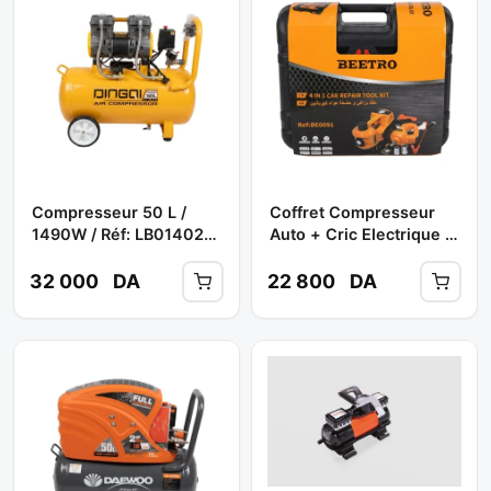
Compresseur 50 L /
Coffret Compresseur
1490W / Réf: LB01402
Auto + Cric Electrique 5
** DING-QI
T+ Boulonneuse+ Réf:
BE0091 ** BEETRO
32 000
DA
22 800
DA