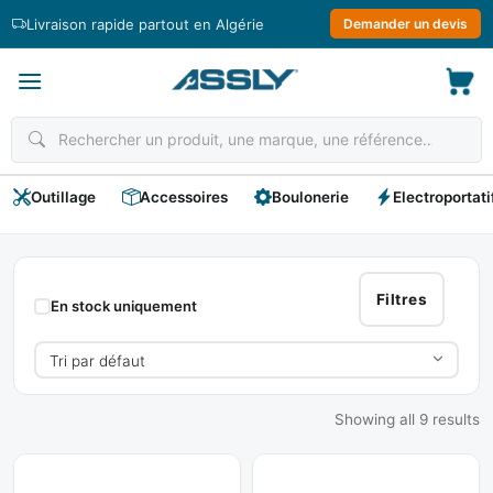
Passer
Livraison rapide partout en Algérie
Demander un devis
au
contenu
Outillage
Accessoires
Boulonerie
Electroportati
Compresseurs
Filtres
En stock uniquement
Showing all 9 results