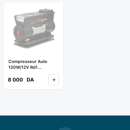
Compresseur Auto
120W/12V Réf:
CT36060 ** CROWN
8 000
DA