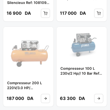
Silencieux Ref: 108109
MICHELIN
** DINGQI
16 900
DA
117 000
DA
Compresseur 100 L
230v/2 Hp// 10 Bar Ref:
C9k-100/2m ** FIMA
Compresseur 200 L
220V/3.0 HP/
Réf:............. ** S.M.E.I
187 000
DA
63 300
DA