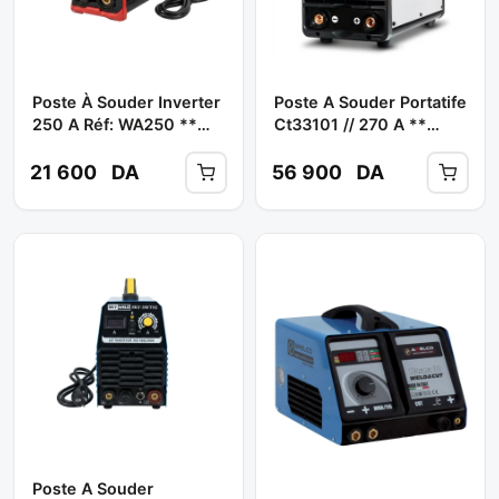
Poste À Souder Inverter
Poste A Souder Portatife
250 A Réf: WA250 **
Ct33101 // 270 A **
SOFICLEF
CROWN
21 600
DA
56 900
DA
Poste A Souder