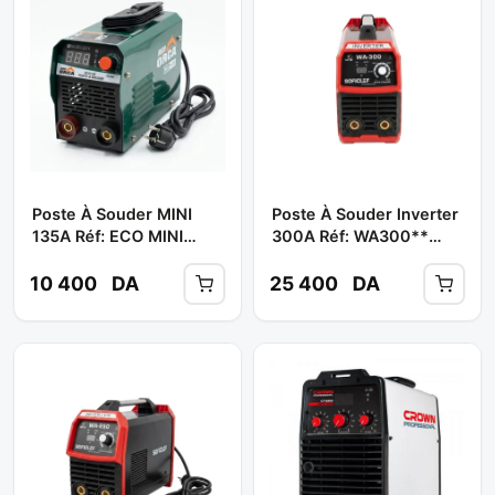
Poste À Souder MINI
Poste À Souder Inverter
135A Réf: ECO MINI
300A Réf: WA300**
135** ORCA
SOFICLEF
10 400
DA
25 400
DA