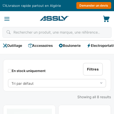
Passer
Livraison rapide partout en Algérie
Demander un devis
au
contenu
Outillage
Accessoires
Boulonerie
Electroportati
Poste
A
Filtres
En stock uniquement
Souder
Showing all 8 results