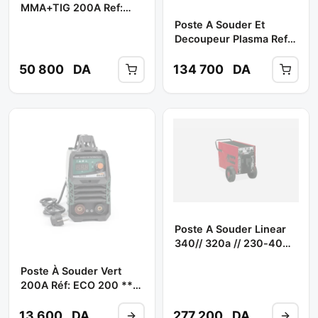
MMA+TIG 200A Ref:
IGBT TIG WS 250 **
Poste A Souder Et
SKY WELD
Decoupeur Plasma Ref:
53150 ** AWELCO
50 800
DA
134 700
DA
Poste A Souder Linear
340// 320a // 230-400v
Ref: 819020 ** TELWIN
Poste À Souder Vert
200A Réf: ECO 200 **
ORCA
13 600
DA
277 200
DA