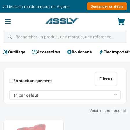
Passer
Livraison rapide partout en Algérie
Demander un devis
au
contenu
Outillage
Accessoires
Boulonerie
Electroportati
Filière
Electrique
Filtres
En stock uniquement
Voici le seul résultat