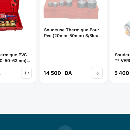
Soudeuse Thermique Pour
Pvc (20mm-50mm) B/bleu
** ADARA
ermique PVC
Soudeu
40-50-63mm)
** VER
001 ** EMTOP
A
14 500
DA
5 40