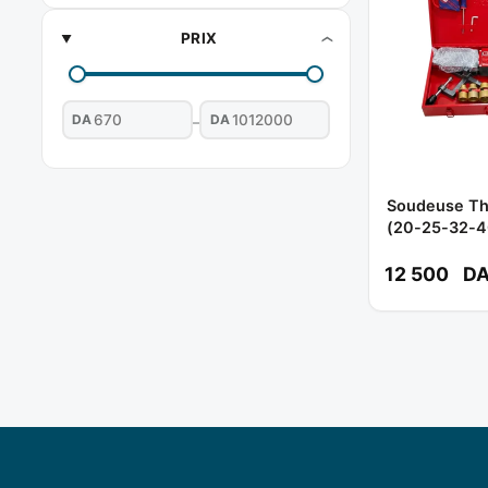
PRIX
DA
DA
–
Soudeuse Th
(20-25-32-
Réf: EPTW15
12 500
D