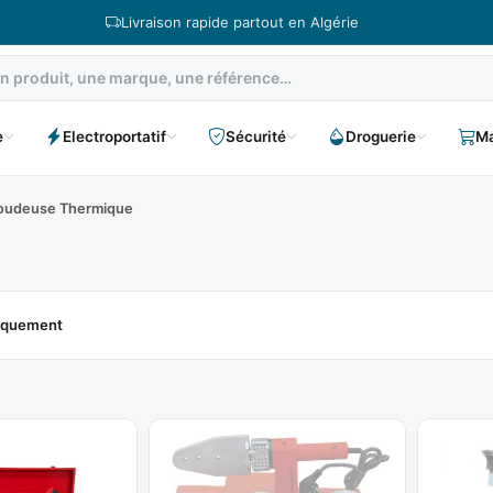
Livraison rapide partout en Algérie
e
Electroportatif
Sécurité
Droguerie
Ma
oudeuse Thermique
niquement