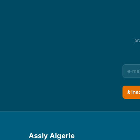
pr
š ins
Assly Algerie