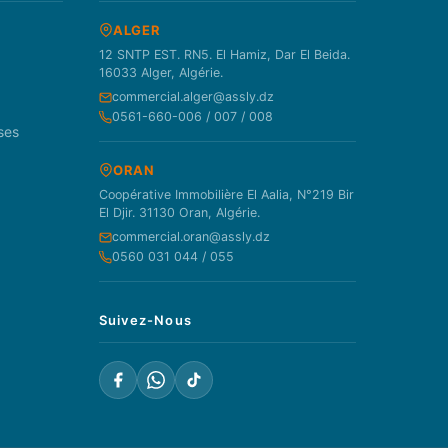
ALGER
12 SNTP EST. RN5. El Hamiz, Dar El Beida.
16033 Alger, Algérie.
commercial.alger@assly.dz
0561-660-006 / 007 / 008
ses
ORAN
Coopérative Immobilière El Aalia, N°219 Bir
El Djir. 31130 Oran, Algérie.
commercial.oran@assly.dz
0560 031 044 / 055
Suivez-Nous