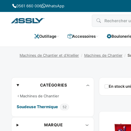
Passer
0561 660 006
WhatsApp
au
contenu
Outillage
Accessoires
Bouloneri
Machines de Chantier et d'Atellier
/
Machines de Chantier
/
S
Soudeuse
CATÉGORIES
En stock u
Thermique
Machines de Chantier
Soudeuse Thermique
52
MARQUE