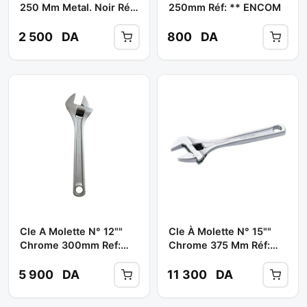
250 Mm Metal. Noir Réf:
250mm Réf: ** ENCOM
63520010 ** KRAFT
2 500
DA
800
DA
Cle A Molette N° 12""
Cle À Molette N° 15""
Chrome 300mm Ref:
Chrome 375 Mm Réf:
Amab3830 ** TOPTUL
AMAB5038 ** TOPTUL
5 900
DA
11 300
DA