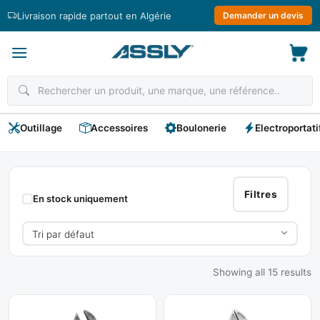
Passer
Livraison rapide partout en Algérie
Demander un devis
au
contenu
Outillage
Accessoires
Boulonerie
Electroportati
Clés
À
Filtres
En stock uniquement
Molette
Showing all 15 results