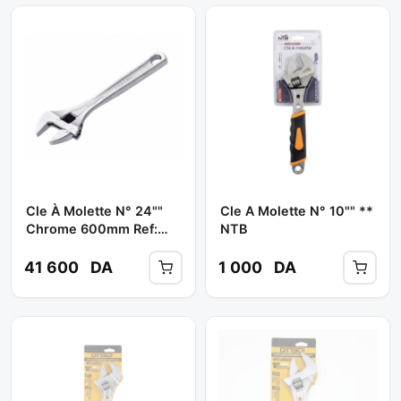
Cle À Molette N° 24""
Cle A Molette N° 10"" **
Chrome 600mm Ref:
NTB
AMAB7060 ** TOPTUL
41 600
DA
1 000
DA