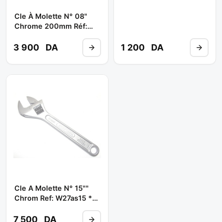
Cle À Molette N° 08"
Chrome 200mm Réf:
AMAB2920 ** TOPTUL
3 900
DA
1 200
DA
Cle A Molette N° 15""
Chrom Ref: W27as15 **
JONNESWAY
7 500
DA