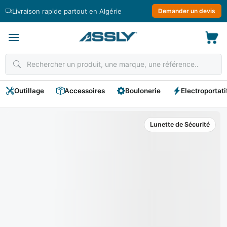
Passer
Livraison rapide partout en Algérie
Demander un devis
au
contenu
Outillage
Accessoires
Boulonerie
Electroportati
Lunette de Sécurité