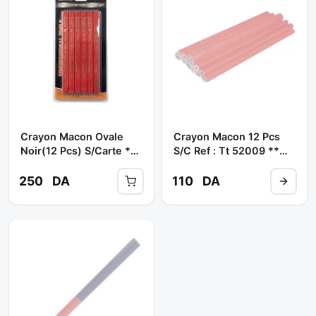
Crayon Macon Ovale
Crayon Macon 12 Pcs
Noir(12 Pcs) S/Carte **
S/c Ref : Tt 52009 **
KAKU
TISON TOOLS
250
DA
110
DA