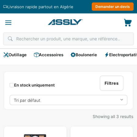
Passer
Livraison rapide partout en Algérie
Demander un devis
au
contenu
Outillage
Accessoires
Boulonerie
Electroportati
Crayon
De
Filtres
En stock uniquement
Traçage
Showing all 3 results