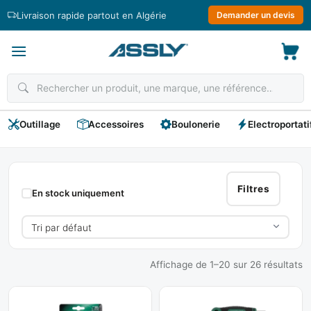
Passer
Livraison rapide partout en Algérie
Demander un devis
au
contenu
Outillage
Accessoires
Boulonerie
Electroportati
Clés
Male
Filtres
En stock uniquement
Affichage de 1–20 sur 26 résultats