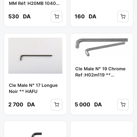
MM Réf: H20MB 1040
** JONNESWAY
530
DA
160
DA
Cle Male N° 19 Chrome
Ref :h02m119 **
JONNESWAY
Cle Male N° 17 Longue
Noir ** HAFU
2 700
DA
5 000
DA