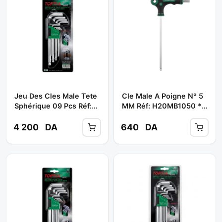
Jeu Des Cles Male Tete
Cle Male A Poigne N° 5
Sphérique 09 Pcs Réf:
MM Réf: H20MB1050 **
GAAL0916 ** TOPTUL
JONNESWAY
4 200
DA
640
DA