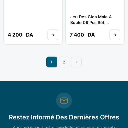
Jeu Des Cles Male A
Boule 09 Pcs Réf:
GAAL0926 ** TOPTUL
4 200
DA
7 400
DA
1
2
Restez Informé Des Dernières Offres
Abonnez-vous à notre newsletter et recevez en avant-