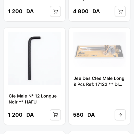
TOPTUL
Gaal0912 ** TOPTUL
1 200
DA
4 800
DA
Jeu Des Cles Male Long
9 Pcs Ref: 17122 ** DING
QI
Cle Male N° 12 Longue
Noir ** HAFU
1 200
DA
580
DA