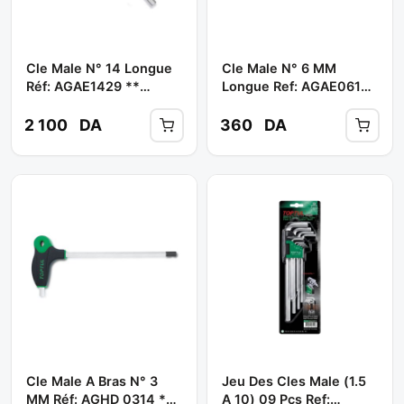
Cle Male N° 14 Longue
Cle Male N° 6 MM
Réf: AGAE1429 **
Longue Ref: AGAE0619
TOPTUL
** TOPTUL
2 100
DA
360
DA
Cle Male A Bras N° 3
Jeu Des Cles Male (1.5
MM Réf: AGHD 0314 **
A 10) 09 Pcs Ref: